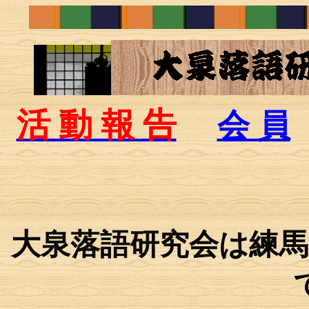
活 動 報 告
会 員
大泉落語研究会は練馬