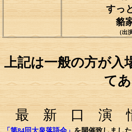
すっ
貉
（出
上記は一般の方が入
てあ
最 新 口 演 
「第84回大泉落語会」
を開催致しました