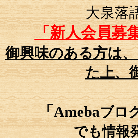
大泉落
「新人会員募
御興味のある方は、
た上、
「
Ameba
ブロ
でも情報