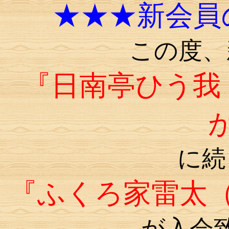
★★★新会員
この度、
『日南亭ひう我
に続
『ふくろ家雷太
が入会