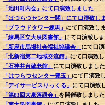
「池田町内会」にて口演致しました
「はつらつセンター関」にて口演致し
「プラウドタワー練馬」
にて口演致し
「練馬区立大泉図書館」
にて口演致しま
「新座市馬場社会福祉協議会」
にて口演
「北新宿第二地域交流館」
にて口演致し
「石神井台敬老館」
にて口演致しまし
「はつらつセンター豊玉」
にて口演致
「デイサービスりっくる」
にて口演致
「第83回大泉落語会」
を開催致しました
「南大泉図書館」
にて口演致しました