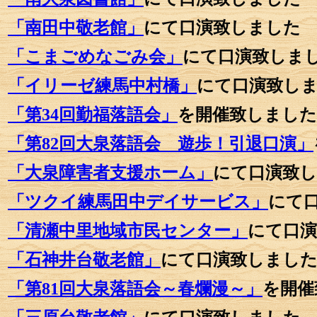
「南田中敬老館」
にて口演致しました
「こまごめなごみ会」
にて口演致しま
「イリーゼ練馬中村橋」
にて口演致し
「第34回勤福落語会」
を開催致しました
「第82回大泉落語会 遊歩！引退口演
」
「大泉障害者支援ホーム」
にて口演致
「ツクイ練馬田中デイサービス」
にて
「清瀬中里地域市民センター」
にて口
「石神井台敬老館」
にて口演致しまし
「第81回大泉落語会～春爛漫～」
を開催