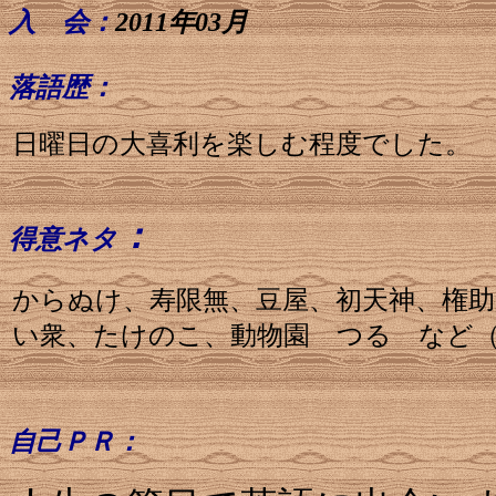
入 会：
2011年03月
落語歴：
日曜日の大喜利を楽しむ程度でした。
：
得意ネタ
からぬけ、寿限無、豆屋、初天神、権助
い衆、たけのこ、動物園 つる など
自己ＰＲ：