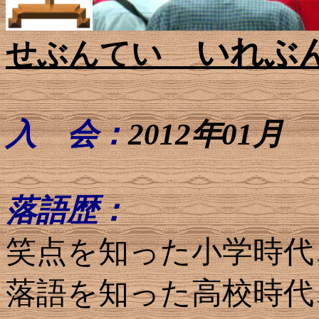
いれぶ
せぶんてい
入 会：
2012年01月
落語歴：
笑点を知った小学時代
落語を知った高校時代