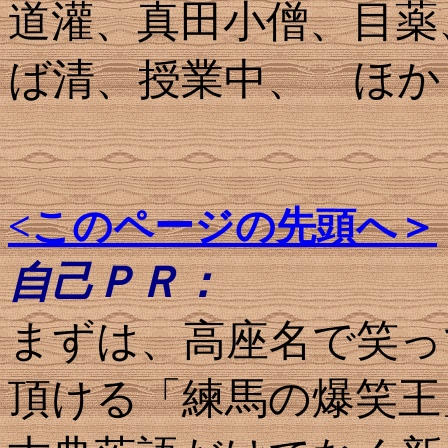
道灌、真田小僧、目薬
ば清、授業中、 ほか
<このページの先頭へ＞
自己ＰＲ：
まずは、高座名で笑っ
頂ける「練馬の爆笑王